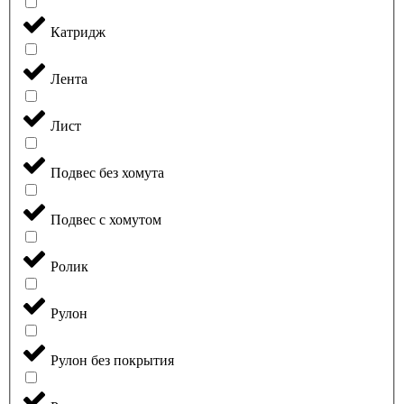
Катридж
Лента
Лист
Подвес без хомута
Подвес с хомутом
Ролик
Рулон
Рулон без покрытия