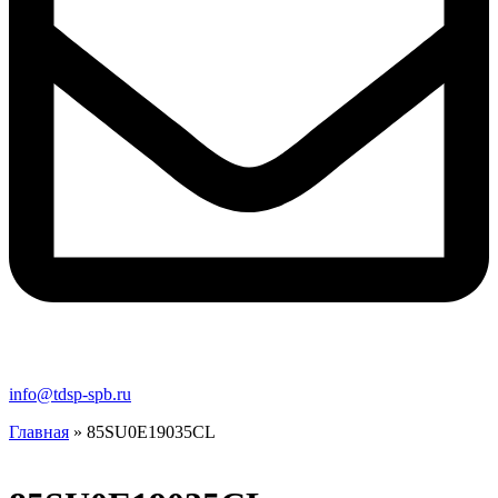
info@tdsp-spb.ru
Главная
»
85SU0E19035CL