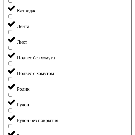
Катридж
Лента
Лист
Подвес без хомута
Подвес с хомутом
Ролик
Рулон
Рулон без покрытия