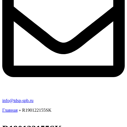
info@tdsp-spb.ru
Главная
»
R190122155SK