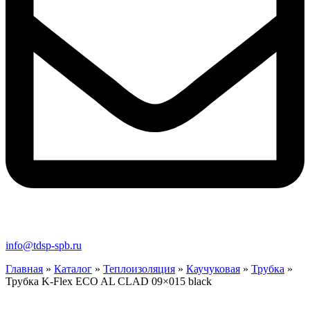
info@tdsp-spb.ru
Главная
»
Каталог
»
Теплоизоляция
»
Каучуковая
»
Трубка
»
Трубка K-Flex ECO AL CLAD 09×015 black