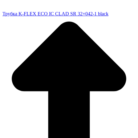
Трубка K-FLEX ECO IC CLAD SR 32×042-1 black