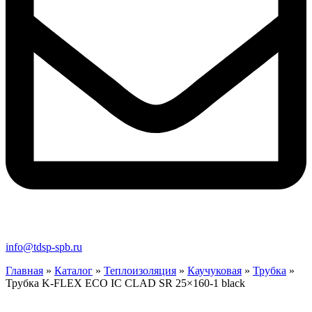
info@tdsp-spb.ru
Главная
»
Каталог
»
Теплоизоляция
»
Каучуковая
»
Трубка
»
Трубка K-FLEX ECO IC CLAD SR 25×160-1 black