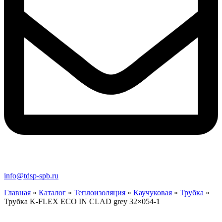
info@tdsp-spb.ru
Главная
»
Каталог
»
Теплоизоляция
»
Каучуковая
»
Трубка
»
Трубка K-FLEX ECO IN CLAD grey 32×054-1