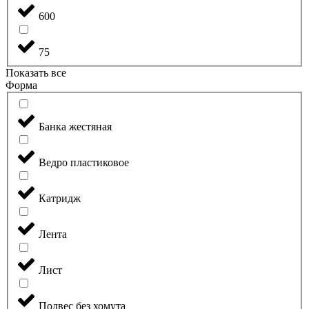
600
75
Показать все
Форма
Банка жестяная
Ведро пластиковое
Катридж
Лента
Лист
Подвес без хомута