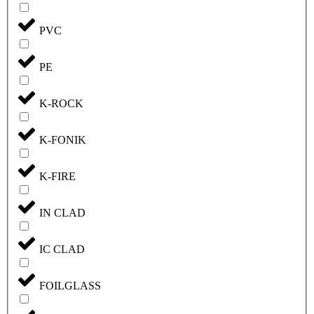
PVC
PE
K-ROCK
K-FONIK
K-FIRE
IN CLAD
IC CLAD
FOILGLASS