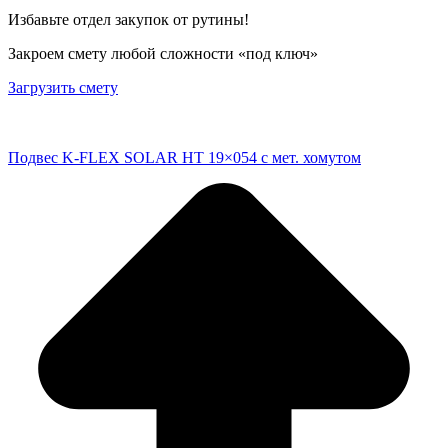
Избавьте отдел закупок от рутины!
Закроем смету любой сложности «под ключ»
Загрузить смету
Подвес K-FLEX SOLAR HT 19×054 с мет. хомутом