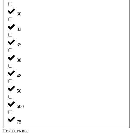
30
33
35
38
48
50
600
75
Показать все