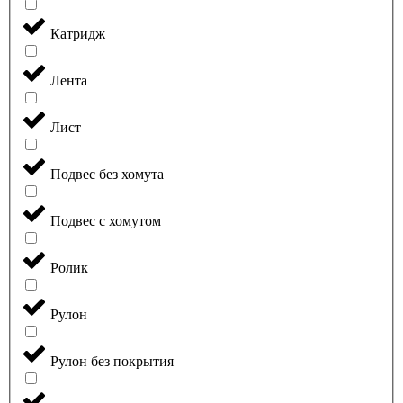
Катридж
Лента
Лист
Подвес без хомута
Подвес с хомутом
Ролик
Рулон
Рулон без покрытия