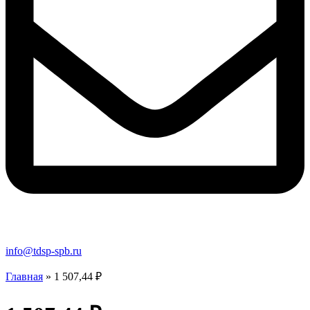
info@tdsp-spb.ru
Главная
»
1 507,44 ₽