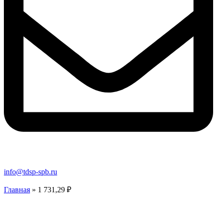
info@tdsp-spb.ru
Главная
»
1 731,29 ₽