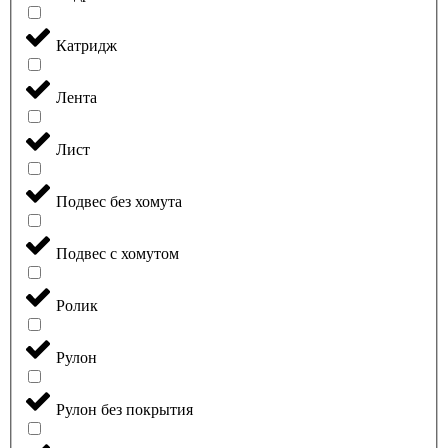
Катридж
Лента
Лист
Подвес без хомута
Подвес с хомутом
Ролик
Рулон
Рулон без покрытия