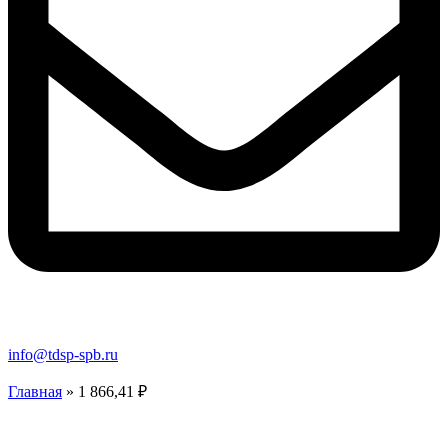
info@tdsp-spb.ru
Главная
»
1 866,41 ₽