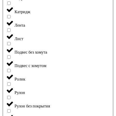
Катридж
Лента
Лист
Подвес без хомута
Подвес с хомутом
Ролик
Рулон
Рулон без покрытия