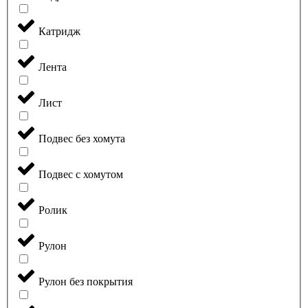
Катридж
Лента
Лист
Подвес без хомута
Подвес с хомутом
Ролик
Рулон
Рулон без покрытия