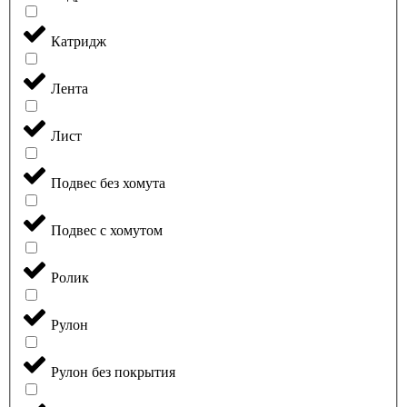
Катридж
Лента
Лист
Подвес без хомута
Подвес с хомутом
Ролик
Рулон
Рулон без покрытия