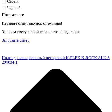
Серый
Черный
Показать все
Избавьте отдел закупок от рутины!
Закроем смету любой сложности «под ключ»
Загрузить смету
Цилиндр кашированный негорючий K-FLEX K-ROCK ALU S
20×034-1