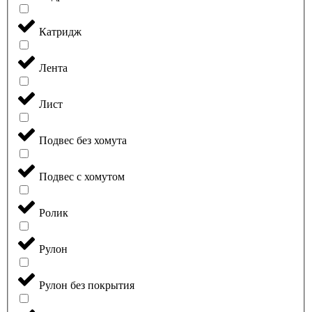
Катридж
Лента
Лист
Подвес без хомута
Подвес с хомутом
Ролик
Рулон
Рулон без покрытия