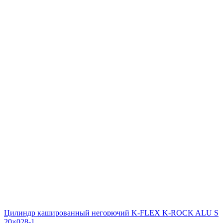
Цилиндр кашированный негорючий K-FLEX K-ROCK ALU S
20×028-1