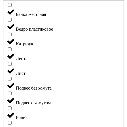
Банка жестяная
Ведро пластиковое
Катридж
Лента
Лист
Подвес без хомута
Подвес с хомутом
Ролик