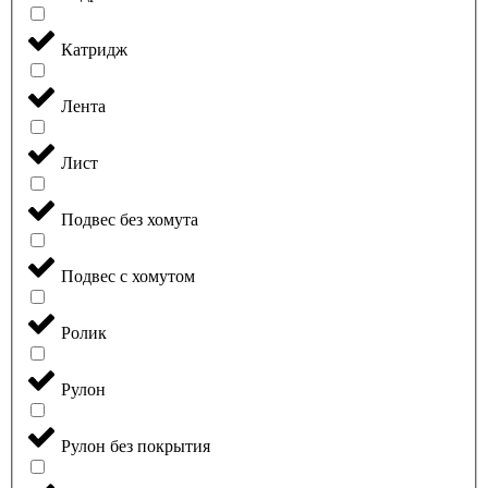
Катридж
Лента
Лист
Подвес без хомута
Подвес с хомутом
Ролик
Рулон
Рулон без покрытия