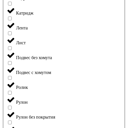
Катридж
Лента
Лист
Подвес без хомута
Подвес с хомутом
Ролик
Рулон
Рулон без покрытия