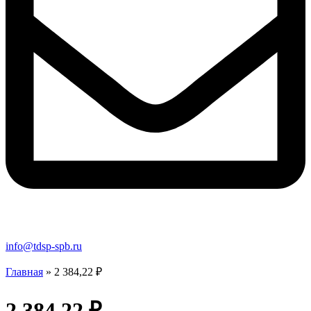
info@tdsp-spb.ru
Главная
»
2 384,22 ₽
2 384,22 ₽