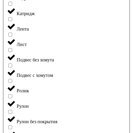
Катридж
Лента
Лист
Подвес без хомута
Подвес с хомутом
Ролик
Рулон
Рулон без покрытия