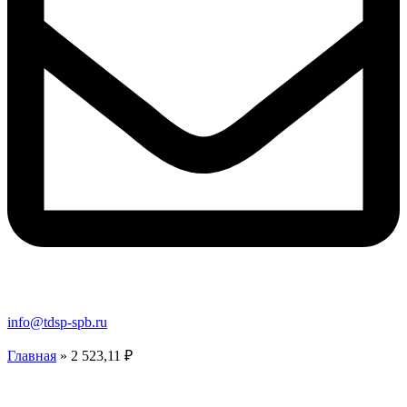
info@tdsp-spb.ru
Главная
»
2 523,11 ₽