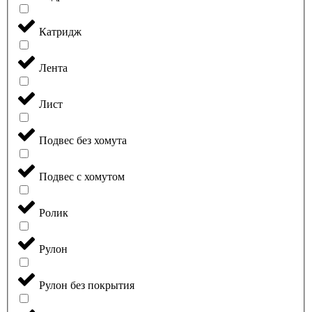
Катридж
Лента
Лист
Подвес без хомута
Подвес с хомутом
Ролик
Рулон
Рулон без покрытия