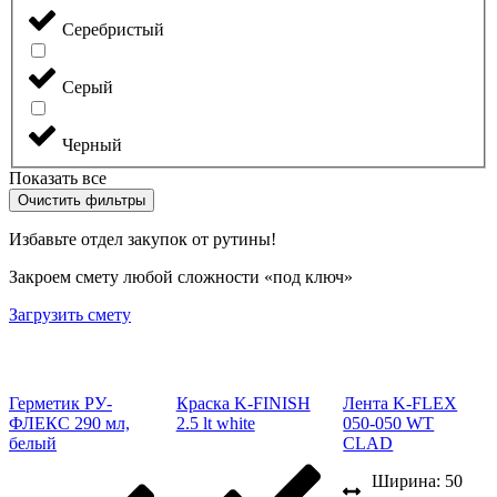
Серебристый
Серый
Черный
Показать все
Очистить фильтры
Избавьте отдел закупок от рутины!
Закроем смету любой сложности «под ключ»
Загрузить смету
Герметик РУ-
Краска K-FINISH
Лента K-FLEX
ФЛЕКС 290 мл,
2.5 lt white
050-050 WT
белый
CLAD
Ширина: 50