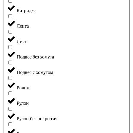
Катридж
Лента
Лист
Подвес без хомута
Подвес с хомутом
Ролик
Рулон
Рулон без покрытия