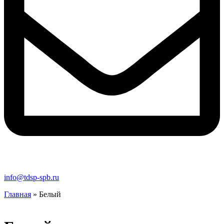
info@tdsp-spb.ru
Главная
»
Белый