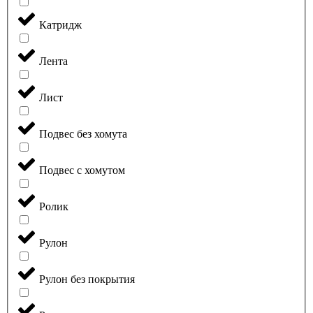
Катридж
Лента
Лист
Подвес без хомута
Подвес с хомутом
Ролик
Рулон
Рулон без покрытия