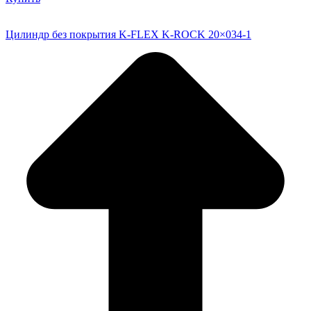
Цилиндр без покрытия K-FLEX K-ROCK 20×034-1