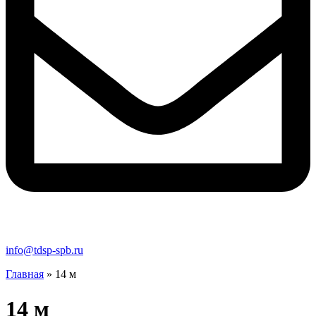
info@tdsp-spb.ru
Главная
»
14 м
14 м