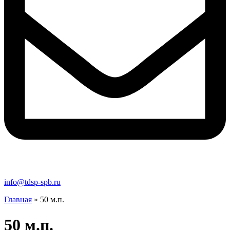
info@tdsp-spb.ru
Главная
»
50 м.п.
50 м.п.