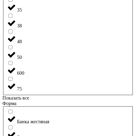
35
38
48
50
600
75
Показать все
Форма
Банка жестяная