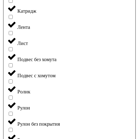
Катридж
Лента
Лист
Подвес без хомута
Подвес с хомутом
Ролик
Рулон
Рулон без покрытия