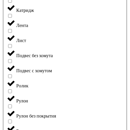
Катридж
Лента
Лист
Подвес без хомута
Подвес с хомутом
Ролик
Рулон
Рулон без покрытия