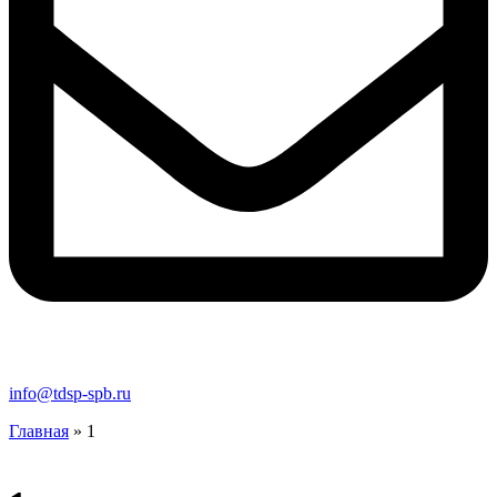
info@tdsp-spb.ru
Главная
»
1