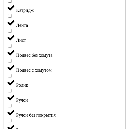
Катридж
Лента
Лист
Подвес без хомута
Подвес с хомутом
Ролик
Рулон
Рулон без покрытия