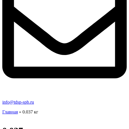
info@tdsp-spb.ru
Главная
»
0.037 кг