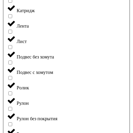
Катридж
Лента
Лист
Подвес без хомута
Подвес с хомутом
Ролик
Рулон
Рулон без покрытия