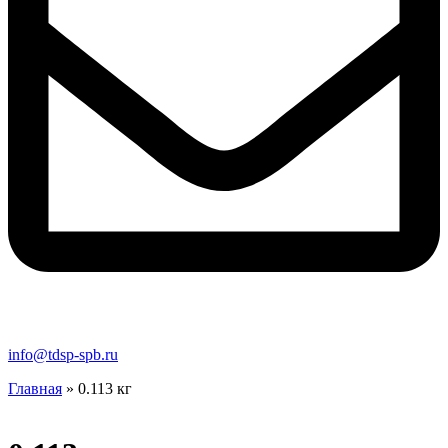
info@tdsp-spb.ru
Главная
»
0.113 кг