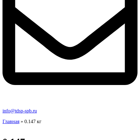
info@tdsp-spb.ru
Главная
»
0.147 кг