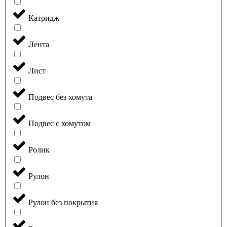
Катридж
Лента
Лист
Подвес без хомута
Подвес с хомутом
Ролик
Рулон
Рулон без покрытия