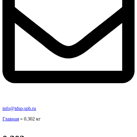
info@tdsp-spb.ru
Главная
»
0.302 кг