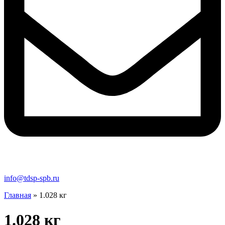
info@tdsp-spb.ru
Главная
»
1.028 кг
1.028 кг