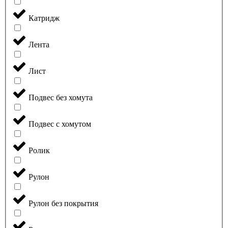
Катридж
Лента
Лист
Подвес без хомута
Подвес с хомутом
Ролик
Рулон
Рулон без покрытия