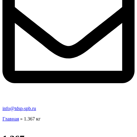
info@tdsp-spb.ru
Главная
»
1.367 кг