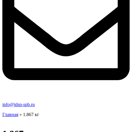
info@tdsp-spb.ru
Главная
»
1.867 кг