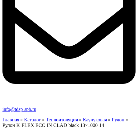
info@tdsp-spb.ru
Главная
»
Каталог
»
Теплоизоляция
»
Каучуковая
»
Рулон
»
Рулон K-FLEX ECO IN CLAD black 13×1000-14