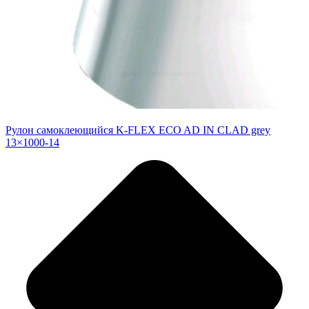
Рулон самоклеющийся K-FLEX ECO AD IN CLAD grey
13×1000-14