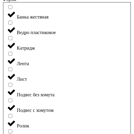
Банка жестяная
Ведро пластиковое
Катридж
Лента
Лист
Подвес без хомута
Подвес с хомутом
Ролик