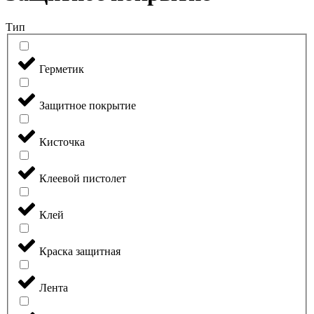
Тип
Герметик
Защитное покрытие
Кисточка
Клеевой пистолет
Клей
Краска защитная
Лента