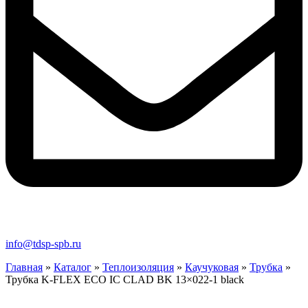
info@tdsp-spb.ru
Главная
»
Каталог
»
Теплоизоляция
»
Каучуковая
»
Трубка
»
Трубка K-FLEX ECO IC CLAD BK 13×022-1 black