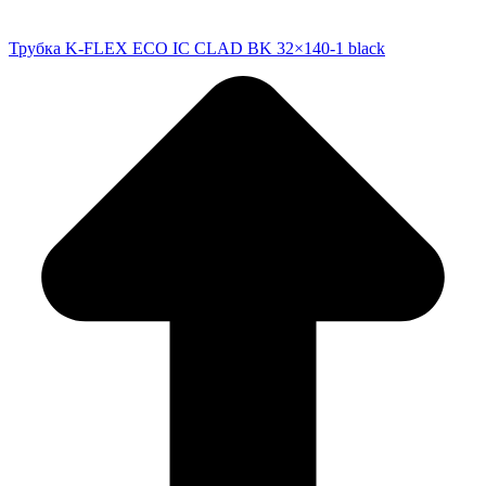
Трубка K-FLEX ECO IC CLAD BK 32×140-1 black