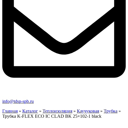
info@tdsp-spb.ru
Главная
»
Каталог
»
Теплоизоляция
»
Каучуковая
»
Трубка
»
Трубка K-FLEX ECO IC CLAD BK 25×102-1 black