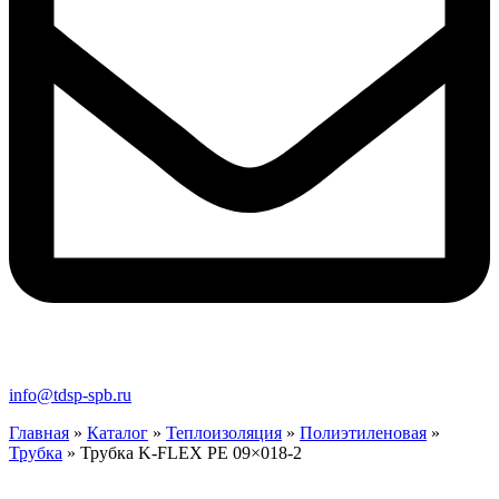
info@tdsp-spb.ru
Главная
»
Каталог
»
Теплоизоляция
»
Полиэтиленовая
»
Трубка
»
Трубка K-FLEX PE 09×018-2