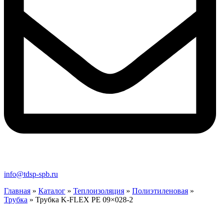
info@tdsp-spb.ru
Главная
»
Каталог
»
Теплоизоляция
»
Полиэтиленовая
»
Трубка
»
Трубка K-FLEX PE 09×028-2