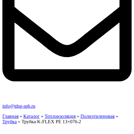
info@tdsp-spb.ru
Главная
»
Каталог
»
Теплоизоляция
»
Полиэтиленовая
»
Трубка
»
Трубка K-FLEX PE 13×076-2