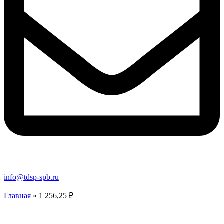
info@tdsp-spb.ru
Главная
»
1 256,25 ₽