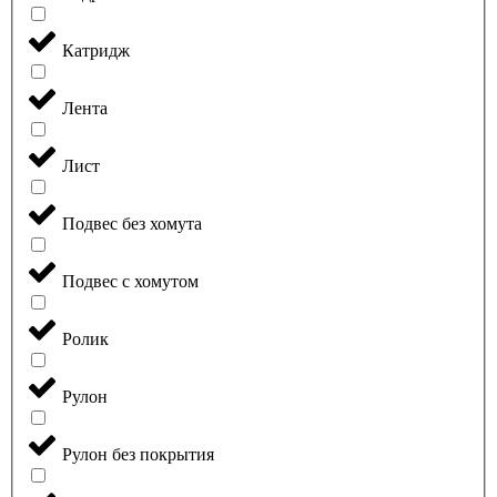
Катридж
Лента
Лист
Подвес без хомута
Подвес с хомутом
Ролик
Рулон
Рулон без покрытия