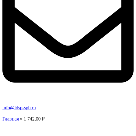
info@tdsp-spb.ru
Главная
»
1 742,00 ₽