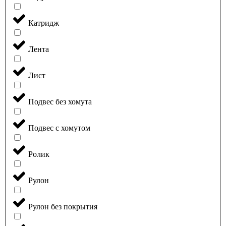
Катридж
Лента
Лист
Подвес без хомута
Подвес с хомутом
Ролик
Рулон
Рулон без покрытия