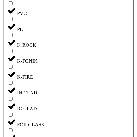
PVC
PE
K-ROCK
K-FONIK
K-FIRE
IN CLAD
IC CLAD
FOILGLASS