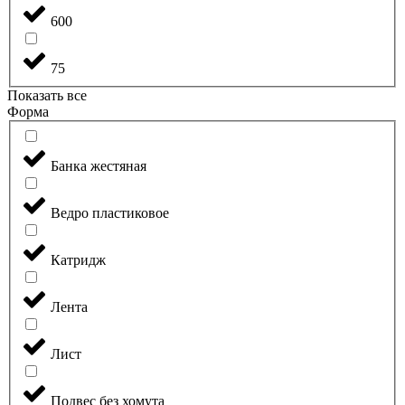
600
75
Показать все
Форма
Банка жестяная
Ведро пластиковое
Катридж
Лента
Лист
Подвес без хомута