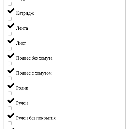
Катридж
Лента
Лист
Подвес без хомута
Подвес с хомутом
Ролик
Рулон
Рулон без покрытия