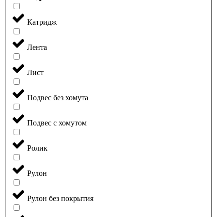
Катридж
Лента
Лист
Подвес без хомута
Подвес с хомутом
Ролик
Рулон
Рулон без покрытия